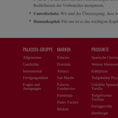
Bedürfnissen der Verbraucher anzupassen.
Umweltschutz:
Wir sind der Überzeugung, dass wi
Humankapital:
Für uns ist es das wichtigste Kapi
PALACIOS-GRUPPE
MARKEN
PRODUKTE
Allgemeines
Palacios
Spanische Choriz
Geschichte
Floristán
Weitere Wurstwa
International
Alinaco
Kühlpizzas
Fertigungsstätten
San Martín
Tiefgekühlte Pizz
Fragen und
Palacios
Gekühlte Spanisc
Anregungen
Foodservice
Tortilla
Fuentetaja
Tiefgefrorene
Tortillas
Pastry Factory
Fertiggerichte
Rhokett
Hamburger