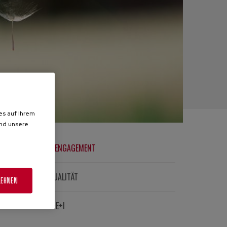
es auf Ihrem
und unsere
ENGAGEMENT
chen
QUALITÄT
LEHNEN
en
F+E+I