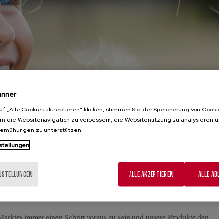
anner
uf „Alle Cookies akzeptieren“ klicken, stimmen Sie der Speicherung von Cooki
um die Websitenavigation zu verbessern, die Websitenutzung zu analysieren 
bemühungen zu unterstützen.
Gruppe engagiert sich für:
stellungen
sserung erfüllen wir die Anforderungen der anspruchsvollsten inländis
INSTELLUNGEN
ALLE AKZEPTIEREN
ALLE AB
s unsere Produkte stets sämtliche Hygiene- und Gesundheitsvorschrift
arktes immer einen Schritt voraus zu sein und unsere Produkte den