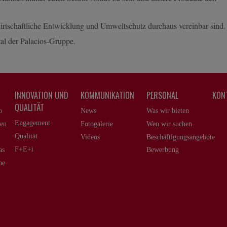
rtschaftliche Entwicklung und Umweltschutz durchaus vereinbar sind.
tal der Palacios-Gruppe.
INNOVATION UND
KOMMUNIKATION
PERSONAL
KON
QUALITÄT
o
News
Was wir bieten
Engagement
ren
Fotogalerie
Wen wir suchen
Qualität
Videos
Beschäftigungsangebote
F+E+i
as
Bewerbung
he