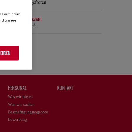
Tiefgefroren
es auf Ihrem
STÜCKZAHL
und unsere
6Stück
LEHNEN
PERSONAL
KONTAKT
Was wir bieten
Wen wir suchen
Beschäftigungsangebote
Bewerbung