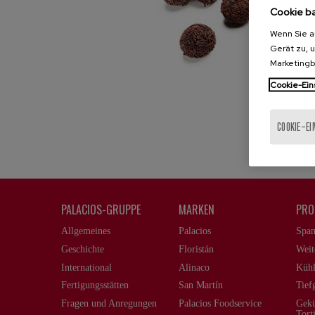
Cookie b
Wenn Sie a
Gerät zu, 
Marketing
Cookie-Ein
COOKIE-E
PALACIOS-GRUPPE
MARKEN
PRO
Allgemeines
Palacios
Span
Geschichte
Floristán
Weit
International
Alinaco
Kühl
Fertigungsstätten
San Martín
Tief
Fragen und Anregungen
Palacios Foodservice
Gekü
Torti