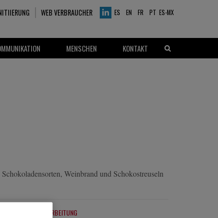
NITIIERUNG
WEB VERBRAUCHER
ES
EN
FR
PT
ES-MX
OMMUNIKATION
MENSCHEN
KONTAKT
ten Schokoladensorten, Weinbrand und Schokostreuseln
VERARBEITUNG