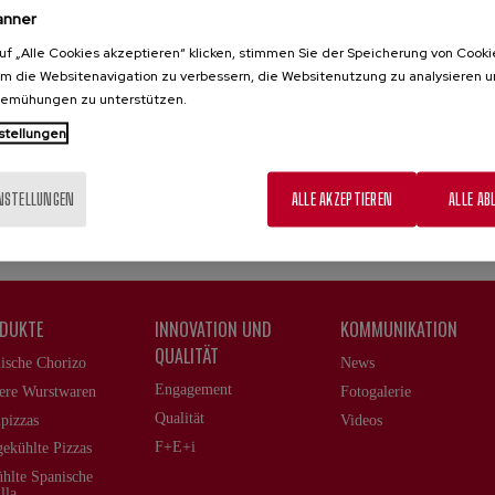
750 Grammm / 50u
anner
uf „Alle Cookies akzeptieren“ klicken, stimmen Sie der Speicherung von Cooki
TEMPO
um die Websitenavigation zu verbessern, die Websitenutzung zu analysieren 
Im Kühlschrank 4 Stunde.
bemühungen zu unterstützen.
stellungen
KARTONS/PALETTE
70 Kartons
INSTELLUNGEN
ALLE AKZEPTIEREN
ALLE AB
DUKTE
INNOVATION UND
KOMMUNIKATION
QUALITÄT
ische Chorizo
News
Engagement
ere Wurstwaren
Fotogalerie
Qualität
pizzas
Videos
F+E+i
gekühlte Pizzas
hlte Spanische
lla